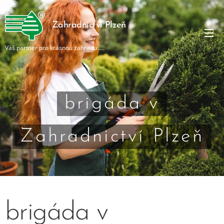
Zahradnictví Plzeň
Váš partner pro krásnou zahradu ....
brigáda v
Zahradnictví Plzeň
brigáda v