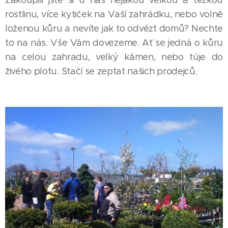
Zakoupili jste si u nás nějakou velkou a těžkou
rostlinu, více kytiček na Vaší zahrádku, nebo volně
loženou kůru a nevíte jak to odvézt domů? Nechte
to na nás. Vše Vám dovezeme. Ať se jedná o kůru
na celou zahradu, velký kámen, nebo túje do
živého plotu. Stačí se zeptat našich prodejců.